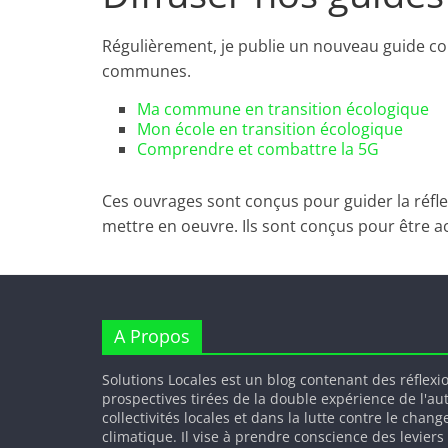
Régulièrement, je publie un nouveau guide com
communes.
Ma commune en transition écologique
Mon école en transition écologique
Comprendre et combattre la 5G
Ces ouvrages sont conçus pour guider la réflex
mettre en oeuvre. Ils sont conçus pour être 
A Propos
Solutions Locales est un blog contenant des réflexi
prospectives tirées de la double expérience de l'au
collectivités locales et dans la lutte contre le chan
climatique. Il vise à prendre conscience des leviers