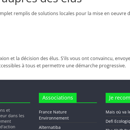
plet remplis de solutions locales pour la mise en oeuvre de
ion et la décision des élus. S’ils vous ont convaincu, envoy
accessibles à tous et permettre une démarche progressive.
Associations
Je reco
ons et
France Nature
Mais où va l
teur dans les
Environnement
gement
Defi Ecologi
 d'action
Alternatiba