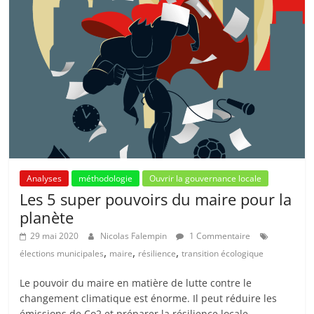
Analyses
méthodologie
Ouvrir la gouvernance locale
Les 5 super pouvoirs du maire pour la
planète
29 mai 2020
Nicolas Falempin
1 Commentaire
,
,
,
élections municipales
maire
résilience
transition écologique
Le pouvoir du maire en matière de lutte contre le
changement climatique est énorme. Il peut réduire les
émissions de Co2 et préparer la résilience locale.