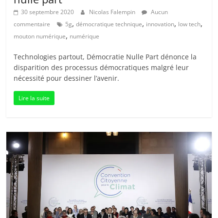
30 septembre 2020
Nicolas Falempin
Aucun
,
,
,
,
commentaire
5g
démocratique technique
innovation
low tech
,
mouton numérique
numérique
Technologies partout, Démocratie Nulle Part dénonce la
disparition des processus démocratiques malgré leur
nécessité pour dessiner l’avenir.
Lire la suite