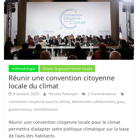
méthodologie
Ouvrir la gouvernance locale
Réunir une convention citoyenne
locale du climat
8 octobre 2020
Nicolas Falempin
2 Commentaires
,
,
,
convention citoyenne pour le climat
démocratie collaborative
giec
,
gouvernance
sensibilisation
Réunir une convention citoyenne locale pour le climat
permettra d’adapter votre politique climatique sur la base
de l’avis des habitants.