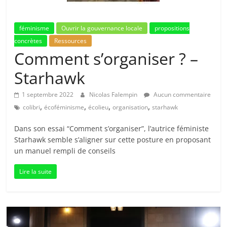
féminisme
Ouvrir la gouvernance locale
propositions
concrètes
Ressources
Comment s’organiser ? –
Starhawk
1 septembre 2022
Nicolas Falempin
Aucun commentaire
,
,
,
,
colibri
écoféminisme
écolieu
organisation
starhawk
Dans son essai “Comment s’organiser”, l’autrice féministe
Starhawk semble s’aligner sur cette posture en proposant
un manuel rempli de conseils
Lire la suite