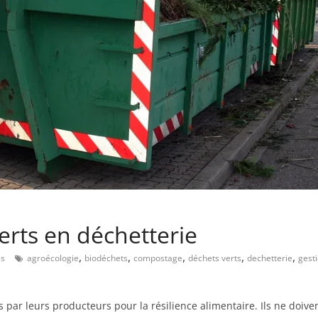
verts en déchetterie
,
,
,
,
,
es
agroécologie
biodéchets
compostage
déchets verts
dechetterie
gest
 par leurs producteurs pour la résilience alimentaire. Ils ne doiven