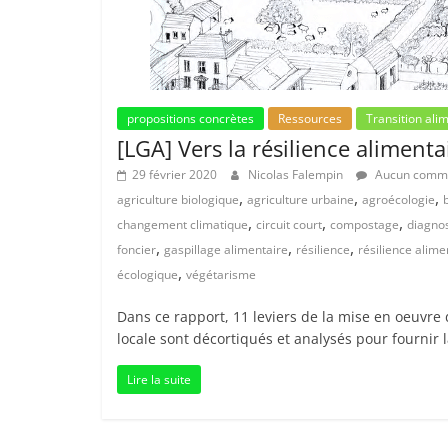
propositions concrètes
Ressources
Transition ali
[LGA] Vers la résilience alimenta
29 février 2020
Nicolas Falempin
Aucun comme
,
,
,
agriculture biologique
agriculture urbaine
agroécologie
,
,
,
changement climatique
circuit court
compostage
diagnos
,
,
,
foncier
gaspillage alimentaire
résilience
résilience alime
,
écologique
végétarisme
Dans ce rapport, 11 leviers de la mise en oeuvre 
locale sont décortiqués et analysés pour fournir l
Lire la suite