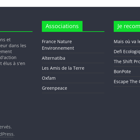
Associations
Je reco
ons et
France Nature
Mais où va l
teur dans les
Environnement
gement
Defi Ecologi
 d'action
Alternatiba
The Shift Pr
t élus à s'en
Les Amis de la Terre
BonPote
Oxfam
Escape The C
Greenpeace
ervés.
dPress
.