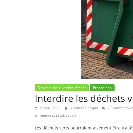
Devenir une ville zéro déchet
Proposition
Interdire les déchets 
30 avril 2020
Nicolas Falempin
2 Commentair
,
alimentaire
réutilisation
Les déchets verts pourraient aisément être traités