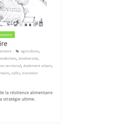
mentaire
ire
,
ntaire
agriculture
,
,
biodéchets
biodiversité
,
,
tic territorial
étalement urbain
,
,
ntaire
safer
transition
de la résilience alimentaire
a stratégie ultime.