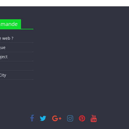
mmande
e web ?
que
oject
ity