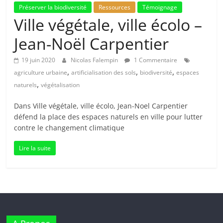
Préserver la biodiversité
Ressources
Témoignage
Ville végétale, ville écolo –
Jean-Noël Carpentier
19 juin 2020
Nicolas Falempin
1 Commentaire
,
,
,
agriculture urbaine
artificialisation des sols
biodiversité
espaces
,
naturels
végétalisation
Dans Ville végétale, ville écolo, Jean-Noel Carpentier
défend la place des espaces naturels en ville pour lutter
contre le changement climatique
Lire la suite