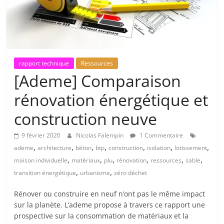
rapport technique
Ressources
[Ademe] Comparaison
rénovation énergétique et
construction neuve
9 février 2020
Nicolas Falempin
1 Commentaire
,
,
,
,
,
,
,
ademe
architecture
béton
btp
construction
isolation
lotissement
,
,
,
,
,
,
maison individuelle
matériaux
plu
rénovation
ressources
sable
,
,
transition énergétique
urbanisme
zéro déchet
Rénover ou construire en neuf n’ont pas le même impact
sur la planète. L’ademe propose à travers ce rapport une
prospective sur la consommation de matériaux et la