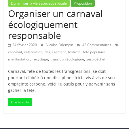
Dynamiser la vie associative locale
Proposition
Organiser un carnaval
écologiquement
responsable
24 février 2020
Nicolas Falempin
42 Commentaires
,
,
,
,
,
carnaval
célébration
déguisement
festivité
fête populaire
,
,
,
manifestation
recyclage
transition écologique
zéro déchet
Carnaval, fête de toutes les transgressions, se doit
pourtant d’obéir à une discipline stricte vis à vis de son
empreinte carbone. Voici 10 outils pour y parvenir sans
gâcher la fête.
Lire la suite