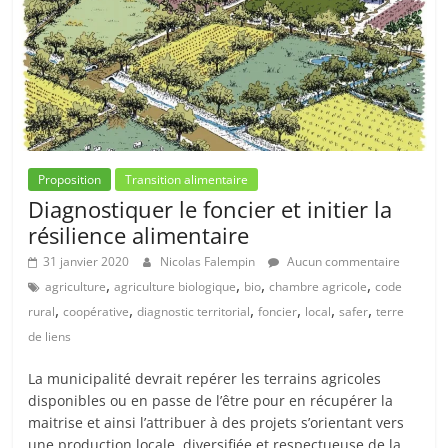
Proposition
Transition alimentaire
Diagnostiquer le foncier et initier la
résilience alimentaire
31 janvier 2020
Nicolas Falempin
Aucun commentaire
,
,
,
,
agriculture
agriculture biologique
bio
chambre agricole
code
,
,
,
,
,
,
rural
coopérative
diagnostic territorial
foncier
local
safer
terre
de liens
La municipalité devrait repérer les terrains agricoles
disponibles ou en passe de l’être pour en récupérer la
maitrise et ainsi l’attribuer à des projets s’orientant vers
une production locale, diversifiée et respectueuse de la