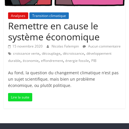
Analyses
Transition climatique
Remettre en cause le
système économique
15 novembre 2020
Nicolas Falempin
Aucun commentaire
,
,
,
croissance verte
découplage
décroissance
développement
,
,
,
,
durable
économie
effondrement
énergie fossile
PIB
Au fond, la question du changement climatique n’est pas
un sujet scientifique, mais bien un problème
économique, ou plutôt politique.
Lire la suite