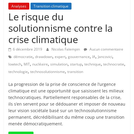
Analyses
Transition climatique
Le risque du
solutionnisme contre la
crise climatique
6 décembre 2019
Nicolas Falempin
Aucun commentaire
,
,
,
,
,
,
démocratie
drawdown
expert
gouvernance
IA
Jancovici
,
,
,
,
,
,
,
lowtech
MIT
nucléaire
simulation
startup
technique
technocratie
,
,
technologie
technosolutionnisme
transition
La progression de la prise de conscience de l’urgence
climatique est une opportunité que saisissent les milieux
technocratiques. Partiellement responsables de la crise,
ils s’en servent pour se dédouaner et imposer de nouveau
leur vision sociétale basé sur un technosolutionnisme
permanent, décrédibilisant du même coup une transition
menée démocratiquement.