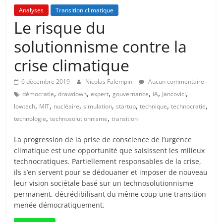
Analyses
Transition climatique
Le risque du
solutionnisme contre la
crise climatique
6 décembre 2019
Nicolas Falempin
Aucun commentaire
,
,
,
,
,
,
démocratie
drawdown
expert
gouvernance
IA
Jancovici
,
,
,
,
,
,
,
lowtech
MIT
nucléaire
simulation
startup
technique
technocratie
,
,
technologie
technosolutionnisme
transition
La progression de la prise de conscience de l’urgence
climatique est une opportunité que saisissent les milieux
technocratiques. Partiellement responsables de la crise,
ils s’en servent pour se dédouaner et imposer de nouveau
leur vision sociétale basé sur un technosolutionnisme
permanent, décrédibilisant du même coup une transition
menée démocratiquement.