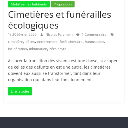
Mobiliser les habitants
Proposition
Cimetières et funérailles
écologiques
20 février 2020
Nicolas Falempin
1 Commentaire
,
,
,
,
,
cimetière
décès
enterrement
forêt cinéraire
humusation
,
,
incinération
inhumation
zéro phyto
Assurer la transition des vivants est une chose, s’occuper
de celles des défunts en est une autre. les cimetières
doivent eux aussi se transformer, tant dans leur
organisation que dans leur fonctionnement.
Lire la suite