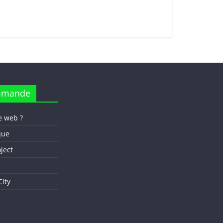
mmande
e web ?
que
oject
ity