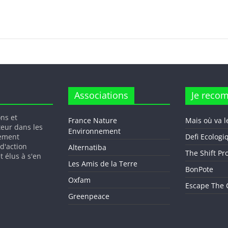
Associations
Je reco
ons et
France Nature
Mais où va l
teur dans les
Environnement
gement
Defi Ecologi
 d'action
Alternatiba
The Shift Pr
t élus à s'en
Les Amis de la Terre
BonPote
Oxfam
Escape The C
Greenpeace