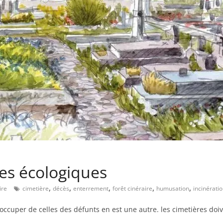
les écologiques
,
,
,
,
,
ire
cimetière
décès
enterrement
forêt cinéraire
humusation
incinérati
s’occuper de celles des défunts en est une autre. les cimetières doi