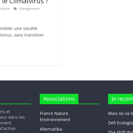
le Climatvirus ?
taire
changement
embler une société
virus, sans transition
Associations
Je reco
ons et
France Nature
Mais où va l
teur dans les
Environnement
gement
Defi Ecologi
 d'action
Alternatiba
The Shift Pr