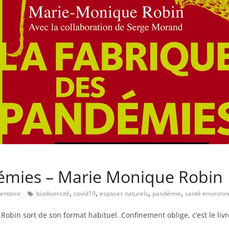
émies – Marie Monique Robin
,
,
,
,
ntaire
biodiversité
covid19
espaces naturels
pandémie
santé environ
bin sort de son format habituel. Confinement oblige, c’est le liv