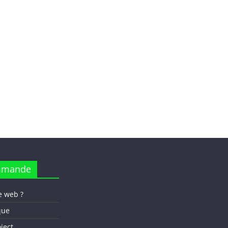
mmande
e web ?
que
oject