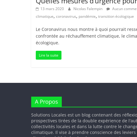
Quelles mesures d’urgence pour 
13 mars 2020
Nicolas Falempin
Aucun commen
,
,
,
climatique
coronavirus
pandémie
transition écologique
Le Coronavirus nous montre à quoi pourrait ress
confrontée au réchauffement climatique, le climat
écologique.
Lire la suite
A Propos
Solutions Locales est un blog contenant des réflexi
prospectives tirées de la double expérience de l'au
collectivités locales et dans la lutte contre le chan
climatique. Il vise à prendre conscience des leviers