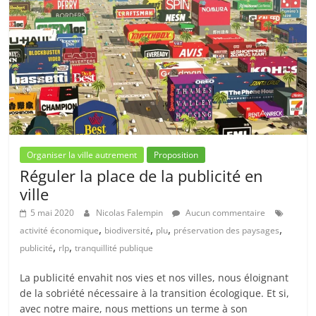
Organiser la ville autrement
Proposition
Réguler la place de la publicité en
ville
5 mai 2020
Nicolas Falempin
Aucun commentaire
,
,
,
,
activité économique
biodiversité
plu
préservation des paysages
,
,
publicité
rlp
tranquillité publique
La publicité envahit nos vies et nos villes, nous éloignant
de la sobriété nécessaire à la transition écologique. Et si,
avec notre maire, nous mettions un terme à son