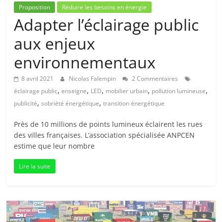
Proposition
Réduire les besoins en énergie
Adapter l’éclairage public
aux enjeux
environnementaux
8 avril 2021
Nicolas Falempin
2 Commentaires
,
,
,
,
,
éclairage public
enseigne
LED
mobilier urbain
pollution lumineuse
,
,
publicité
sobriété énergétique
transition énergétique
Près de 10 millions de points lumineux éclairent les rues
des villes françaises. L’association spécialisée ANPCEN
estime que leur nombre
Lire la suite