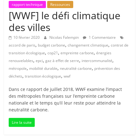
rapport technique
Ressources
[WWF] le défi climatique
des villes
10 février 2020
Nicolas Falempin
1 Commentaire
,
,
,
accord de paris
budget carbone
changement climatique
contrat de
,
,
,
transition écologique
cop21
empreinte carbone
énergies
,
,
,
,
renouvelables
epci
gaz à effet de serre
intercommunalité
,
,
,
métropole
mobilité durable
neutralité carbone
prévention des
,
,
déchets
transition écologique
wwf
Dans ce rapport de juillet 2018, WWF examine l’impact
des métropoles françaises sur l’empreinte carbone
nationale et le temps qu’il leur reste pour atteindre la
neutralité carbone.
Lire la suite