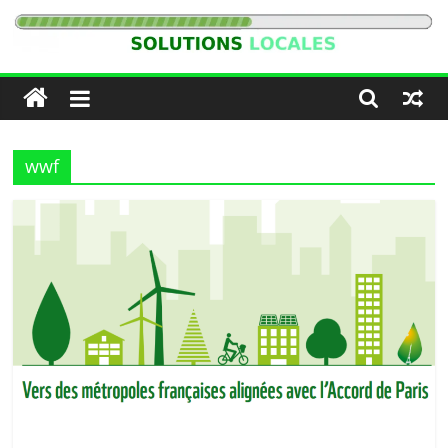
Passer
au
Solutions
contenu
Locales
wwf