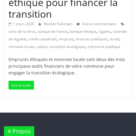
éthique pour financer la
transition
1 mars 2020
Nicolas Falempin
Aucun commentaire
,
,
,
,
amis de la terre
banque de france
banque éthique
cigales
contrôle
,
,
,
,
,
de légalité
crédit coopératif
emprunt
finances publiques
la nef
,
,
,
monnaie locale
oxfam
transition écologique
trésorerie publique
Emprunts éthiques et monnaie locale sont deux des trois
principaux outils financiers de votre commune pour
engager la transition écologique.
Lire la suite
A Propos