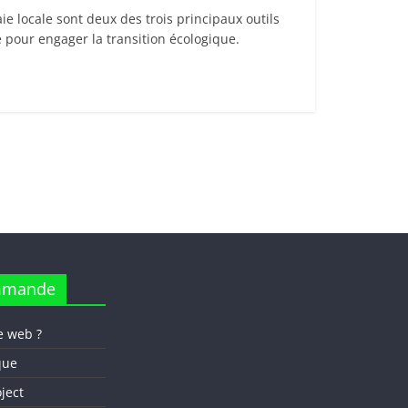
 locale sont deux des trois principaux outils
pour engager la transition écologique.
mmande
e web ?
que
oject