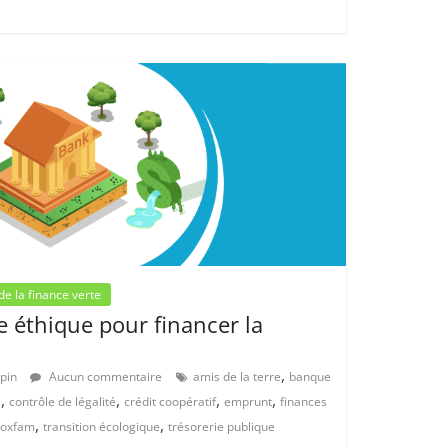
 de la finance verte
 éthique pour financer la
,
mpin
Aucun commentaire
amis de la terre
banque
,
,
,
,
s
contrôle de légalité
crédit coopératif
emprunt
finances
,
,
oxfam
transition écologique
trésorerie publique