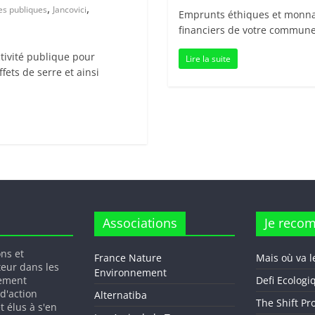
,
,
es publiques
Jancovici
Emprunts éthiques et monnaie
financiers de votre commune 
ctivité publique pour
Lire la suite
fets de serre et ainsi
Associations
Je reco
ons et
France Nature
Mais où va l
teur dans les
Environnement
gement
Defi Ecologi
 d'action
Alternatiba
The Shift Pr
t élus à s'en