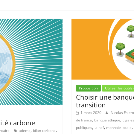
Proposition
Utiliser les outils
Choisir une banque
transition
1 mars 2020
Nicolas Fale
,
,
de france
banque éthique
cigale
ité carbone
,
,
,
publiques
la nef
monnaie locale
,
,
taire
ademe
bilan carbone