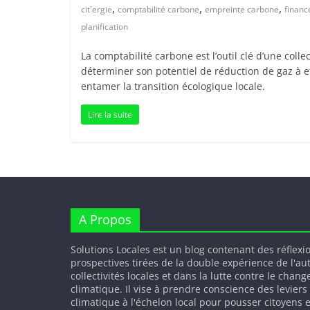
,
,
,
cit'ergie
comptabilité carbone
empreinte carbone
financ
planification
La comptabilité carbone est l’outil clé d’une colle
déterminer son potentiel de réduction de gaz à ef
entamer la transition écologique locale.
Lire la suite
A Propos
Solutions Locales est un blog contenant des réflexi
prospectives tirées de la double expérience de l'au
collectivités locales et dans la lutte contre le chan
climatique. Il vise à prendre conscience des leviers
climatique à l'échelon local pour pousser citoyens e