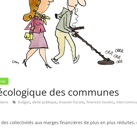
erte
n écologique des communes
,
,
,
,
aire
budget
dette publique
évasion fiscale
finances locales
intercommu
 des collectivités aux marges financières de plus en plus réduites, 