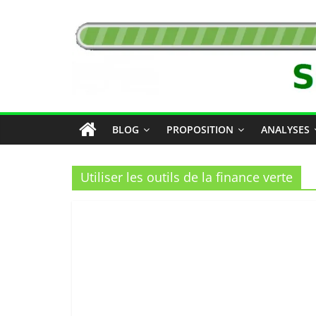
Passer
Solutions
au
contenu
Locales
BLOG
PROPOSITION
ANALYSES
Utiliser les outils de la finance verte