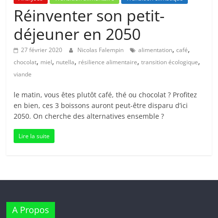
Réinventer son petit-
déjeuner en 2050
,
,
27 février 2020
Nicolas Falempin
alimentation
café
,
,
,
,
,
chocolat
miel
nutella
résilience alimentaire
transition écologique
viande
le matin, vous êtes plutôt café, thé ou chocolat ? Profitez
en bien, ces 3 boissons auront peut-être disparu d’ici
2050. On cherche des alternatives ensemble ?
Lire la suite
A Propos