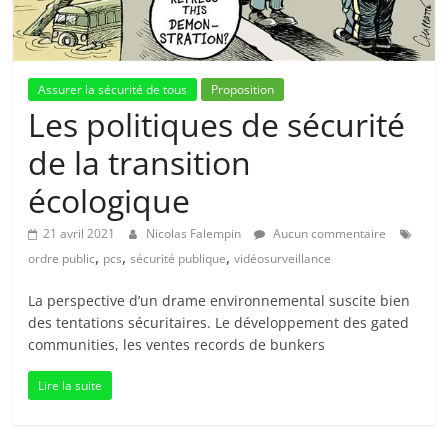
Assurer la sécurité de tous
Proposition
Les politiques de sécurité
de la transition
écologique
21 avril 2021
Nicolas Falempin
Aucun commentaire
,
,
,
ordre public
pcs
sécurité publique
vidéosurveillance
La perspective d’un drame environnemental suscite bien
des tentations sécuritaires. Le développement des gated
communities, les ventes records de bunkers
Lire la suite