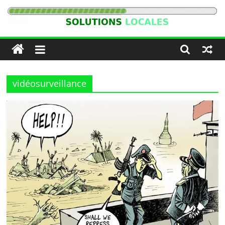
Passer
au
Solutions
contenu
Locales
vidéosurveillance