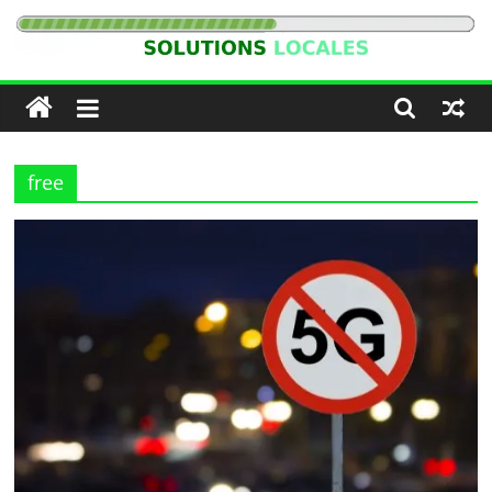
Passer
au
Solutions
contenu
Locales
free