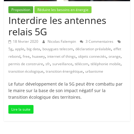
Proposition
Réduire les besoins en énergie
Interdire les antennes
relais 5G
18 février 2020
Nicolas Falempin
3 Commentaires
,
,
,
,
,
5g
apple
big data
bouygues telecom
déclaration préalable
effet
,
,
,
,
,
,
rebond
free
huawey
internet of things
objets connectés
orange
,
,
,
,
,
permis de construire
sfr
surveillance
télécom
téléphonie mobile
,
,
transition écologique
transition énergétique
urbanisme
Le futur développement de la 5G peut être combattu par
le maire sur la base de son impact négatif sur la
transition écologique des territoires.
Lire la suite