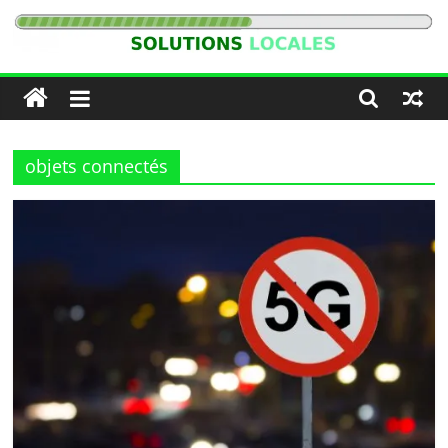
Passer
au
Solutions
contenu
Locales
objets connectés