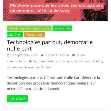
Ouvrir la gouvernance locale
propositions
concrètes
Ressources
Technologies partout, démocratie
nulle part
30 septembre 2020
Nicolas Falempin
Aucun
,
,
,
,
commentaire
5g
démocratique technique
innovation
low tech
,
mouton numérique
numérique
Technologies partout, Démocratie Nulle Part dénonce la
disparition des processus démocratiques malgré leur
nécessité pour dessiner l’avenir.
Lire la suite