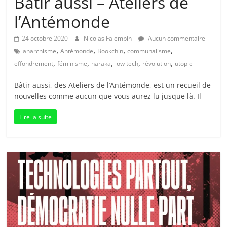
Bâtir aussi – Ateliers de
l’Antémonde
24 octobre 2020
Nicolas Falempin
Aucun commentaire
,
,
,
,
anarchisme
Antémonde
Bookchin
communalisme
,
,
,
,
,
effondrement
féminisme
haraka
low tech
révolution
utopie
Bâtir aussi, des Ateliers de l’Antémonde, est un recueil de
nouvelles comme aucun que vous aurez lu jusque là. Il
Lire la suite