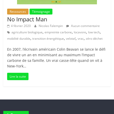
Ressources
Témoignage
No Impact Man
4 février 2020
Nicolas Falempin
Aucun commentaire
,
,
,
,
agriculture biologique
empreinte carbone
locavore
low tech
,
,
,
,
mobilité durable
transition énergétique
velotaf
vrac
zéro déchet
En 2007, l’écrivain américain Colin Beavan se lance le défi
de vivre un an en minimisant au maximum l’impact
carbone de sa famille. Un vrai casse-tête quand on vit à
New-York…
Lire la suite