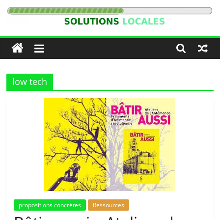
Passer
au
Solutions
contenu
Locales
low tech
propositions concrètes
Ressources