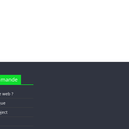
mmande
e web ?
que
oject