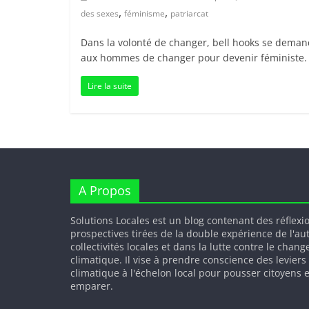
,
,
des sexes
féminisme
patriarcat
Dans la volonté de changer, bell hooks se dem
aux hommes de changer pour devenir féministe.
Lire la suite
A Propos
Solutions Locales est un blog contenant des réflexi
prospectives tirées de la double expérience de l'au
collectivités locales et dans la lutte contre le chan
climatique. Il vise à prendre conscience des leviers
climatique à l'échelon local pour pousser citoyens e
emparer.