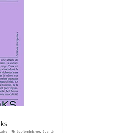
oks
,
aire
écoféminisme
égalité