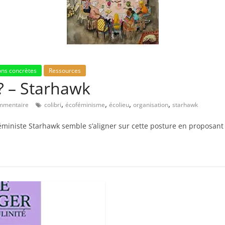
ons concrètes
Ressources
? – Starhawk
,
,
,
,
mmentaire
colibri
écoféminisme
écolieu
organisation
starhawk
féministe Starhawk semble s’aligner sur cette posture en proposan