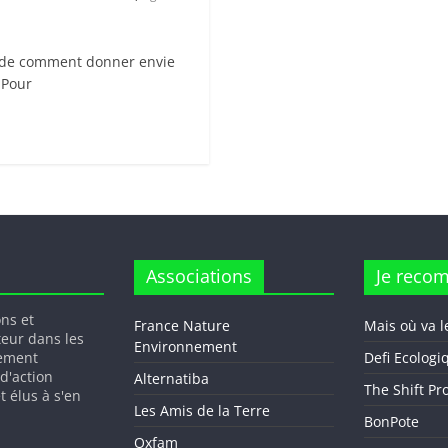
ande comment donner envie
 Pour
Associations
Je reco
ons et
France Nature
Mais où va l
teur dans les
Environnement
gement
Defi Ecologi
 d'action
Alternatiba
The Shift Pr
t élus à s'en
Les Amis de la Terre
BonPote
Oxfam