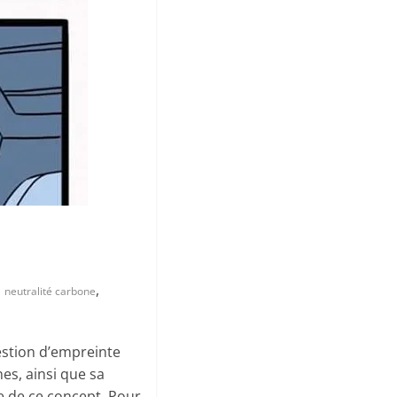
,
,
neutralité carbone
uestion d’empreinte
es, ainsi que sa
e de ce concept. Pour