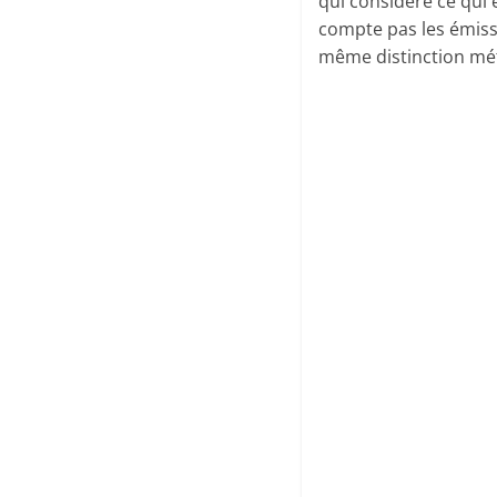
qui considère ce qui 
compte pas les émissi
même distinction mét