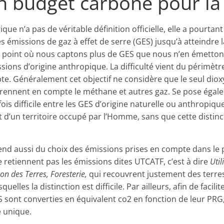
un budget carbone pour la
ique n’a pas de véritable définition officielle, elle a pourtant
les émissions de gaz à effet de serre (GES) jusqu’à atteindre 
au point où nous captons plus de GES que nous n’en émettons
ons d’origine anthropique. La difficulté vient du périmètre c
te. Généralement cet objectif ne considère que le seul dio
 prennent en compte le méthane et autres gaz. Se pose égal
rfois difficile entre les GES d’origine naturelle ou anthropi
t d’un territoire occupé par l’Homme, sans que cette distinct
pend aussi du choix des émissions prises en compte dans le p
e retiennent pas les émissions dites UTCATF, c’est à dire
Util
on des Terres, Foresterie,
qui recouvrent justement des terre
uelles la distinction est difficile. Par ailleurs, afin de facil
 sont converties en équivalent co2 en fonction de leur PRG,
e unique.