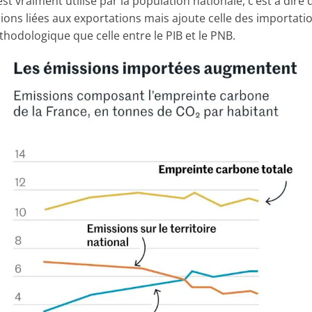
est vraiment utilisé par la population nationale, c’est à dir
ons liées aux exportations mais ajoute celle des importatio
hodologique que celle entre le PIB et le PNB.