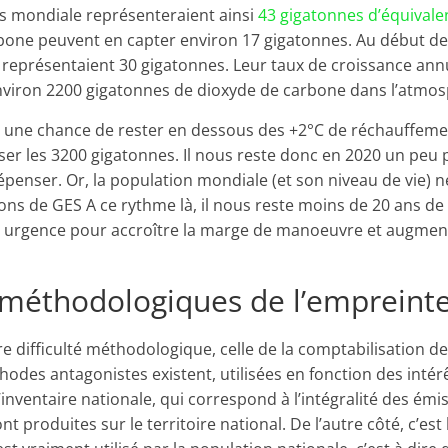
ns mondiale représenteraient ainsi
43 gigatonnes d’équivale
rbone peuvent en capter environ 17 gigatonnes. Au début de
représentaient 30 gigatonnes. Leur taux de croissance annu
 environ 2200 gigatonnes de dioxyde de carbone dans l’atmos
r une chance de rester en dessous des +2°C de réchauffeme
er les 3200 gigatonnes. Il nous reste donc en 2020 un peu p
penser. Or, la population mondiale (et son niveau de vie) ne
ns de GES A ce rythme là, il nous reste moins de 20 ans d
e urgence pour accroître la marge de manoeuvre et augmen
méthodologiques de l’empreint
tre difficulté méthodologique, celle de la comptabilisation d
odes antagonistes existent, utilisées en fonction des intér
’inventaire nationale, qui correspond à l’intégralité des ém
ont produites sur le territoire national. De l’autre côté, c’es