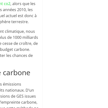
nt co2
, alors que les
s années 2010, les
el actuel est donc à
phère terrestre.
nt climatique, nous
lus de 1000 milliards
 cesse de croître, de
e budget carbone.
ter les chances de
e carbone
es émissions
êts nationaux. D’un
issions de GES issues
t l’empreinte carbone,