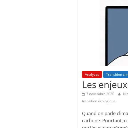
Analyses
Transition cl
Les enjeux
7 novembre 2020
Ni
transition écologique
Quand on parle climat
carbone. Pourtant, c
portée et son périmè