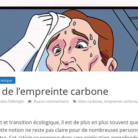
imatique
 de l’empreinte carbone
,
colas Falempin
Aucun commentaire
bilan carbone
empreinte carbone
 et transition écologique, il est de plus en plus souvent q
ette notion ne reste pas claire pour de nombreuses personn
tre. Cet article se propose donc une explication approfondi