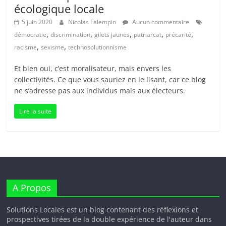
écologique locale
5 juin 2020
Nicolas Falempin
Aucun commentaire
,
,
,
,
,
démocratie
discrimination
gilets jaunes
patriarcat
précarité
,
,
racisme
sexisme
technosolutionnisme
Et bien oui, c’est moralisateur, mais envers les
collectivités. Ce que vous sauriez en le lisant, car ce blog
ne s’adresse pas aux individus mais aux électeurs.
Lire la suite
A Propos
Solutions Locales est un blog contenant des réflexions et
prospectives tirées de la double expérience de l'auteur dans